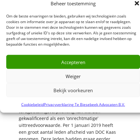
Beheer toestemming
op jaarbasis.
Om de beste ervaringen te bieden, gebruiken wij technologieën zoals
Daarnaast kunnen voormalige leden, die
cookies om informatie over je apparaat op te slaan en/of te raadplegen.
Door in te stemmen met deze technologieën kunnen wij gegevens zoals
destijds graag het lidmaatschap wensten te
surfgedrag of unieke ID's op deze site verwerken. Als je geen toestemming
beëindigen en naar een andere verwerker
geeft of uw toestemming intrekt, kan dit een nadelige invloed hebben op
wilden doch daarin werden belemmerd door de
bepaalde functies en mogelijkheden.
toen door DOC Kaas uitgedragen en eenzijdig
door haar toegepaste
Accepteren
terugbetalingsverplichting, aanspraak maken op
schadevergoeding. De schade bestaat uit
gemiste inkomsten: het verschil in melkprijs van
Weiger
DOC Kaas en de (toen) hogere melkprijs van de
verwerker van voorkeur.
Bekijk voorkeuren
Uit de uitspraak van het Hof volgt dat de
Cookiebeleid
Privacyverklaring Te Biesebeek Advocaten B.V.
terugbetalingsverplichting kan worden
gekwalificeerd als een ‘onrechtmatige’
uittreedvoorwaarde. Per 1 januari 2019 heeft
een groot aantal leden afscheid van DOC Kaas
genomen. Deze leden hadden graag eerder