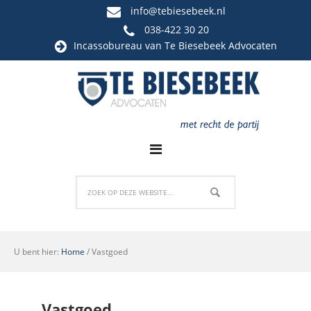
info@tebiesebeek.nl
038-422 30 20
Incassobureau
van Te Biesebeek Advocaten
U bent hier:
Home
/
Vastgoed
Vastgoed