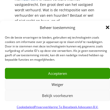
vastgoedrecht. Een groot deel van het vastgoed
wordt verhuurd. Wat is de rechtspositie van een
verhuurder en van een huurder? Bestaat er wel
of niet recht op huur- en of
ontruimingsbescherming? Wordt een huurder
Beheer toestemming
door gebreken aan het vastgoed wel of niet
aangetast in het huurgenot en, zo ja, geeft dat
Om de beste ervaringen te bieden, gebruiken wij technologieën zoals
cookies om informatie over je apparaat op te slaan en/of te raadplegen.
recht op huurverlaging of op huurvermindering?
Door in te stemmen met deze technologieën kunnen wij gegevens zoals
Mag een huurder de betaling van de
surfgedrag of unieke ID's op deze site verwerken. Als je geen toestemming
huurpenningen wel of niet opschorten? Kan een
geeft of uw toestemming intrekt, kan dit een nadelige invloed hebben op
huurovereenkomst beëindigd worden en, zo ja,
bepaalde functies en mogelijkheden.
met welke reden en met inachtneming van
welke termijn? Allemaal vragen waar een
Accepteren
verhuurder of een huurder van onroerend vaak
tegenaan loopt. Vragen die niet eenduidig
Weiger
kunnen worden beantwoord. De beantwoording
is afhankelijk van ‘de aard’ van de
Bekijk voorkeuren
huurovereenkomst: betreft het huur van
woonruimte, van kantoorruimte of van
Cookiebeleid
Privacyverklaring Te Biesebeek Advocaten B.V.
middenstandsbedrijfsruimte. Daarnaast is de