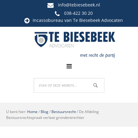
info@tebiesebeek.nl
038-422 30 20
Incassobureau
van Te Biesebeek Advocaten
U bent hier:
Home
/
Blog
/
Bestuursrecht
/
De Afdeling
Bestuursrechtspraak verlaat grondentrechter