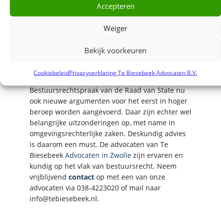
Accepteren
de orde wordt gesteld of als dit ertoe leidt dat
de zaak moet worden uitgesteld met als gevolg
een forse vertraging van de procedure.
Weiger
Bekijk voorkeuren
Advocaat bestuursrecht
Door het verlaten van de grondentrechter
Cookiebeleid
Privacyverklaring Te Biesebeek Advocaten B.V.
kunnen in procedures bij de Afdeling
Bestuursrechtspraak van de Raad van State nu
ook nieuwe argumenten voor het eerst in hoger
beroep worden aangevoerd. Daar zijn echter wel
belangrijke uitzonderingen op, met name in
omgevingsrechterlijke zaken. Deskundig advies
is daarom een must. De advocaten van Te
Biesebeek
Advocaten in Zwolle
zijn ervaren en
kundig op het vlak van bestuursrecht. Neem
vrijblijvend
contact
op met een van onze
advocaten via 038-4223020 of mail naar
info@tebiesebeek.nl.