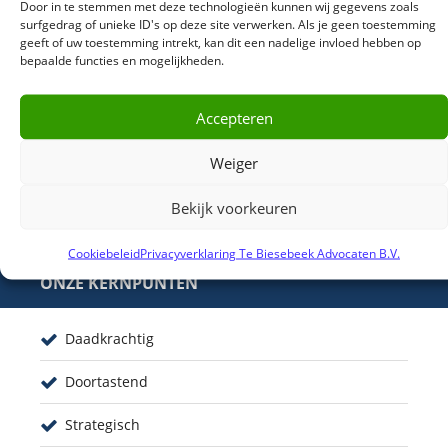
Door in te stemmen met deze technologieën kunnen wij gegevens zoals
surfgedrag of unieke ID's op deze site verwerken. Als je geen toestemming
geeft of uw toestemming intrekt, kan dit een nadelige invloed hebben op
bepaalde functies en mogelijkheden.
038-422 30 20
Accepteren
Weiger
info@tebiesebeek.nl
Bekijk voorkeuren
Cookiebeleid
Privacyverklaring Te Biesebeek Advocaten B.V.
ONZE KERNPUNTEN
Daadkrachtig
Doortastend
Strategisch