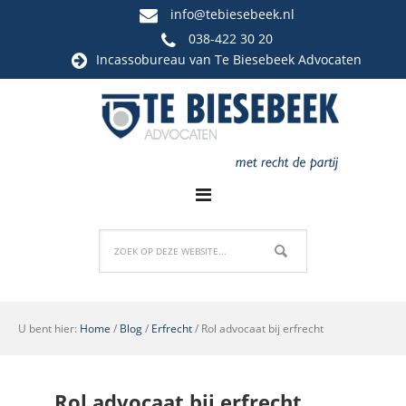
info@tebiesebeek.nl
038-422 30 20
Incassobureau
van Te Biesebeek Advocaten
U bent hier:
Home
/
Blog
/
Erfrecht
/
Rol advocaat bij erfrecht
Rol advocaat bij erfrecht