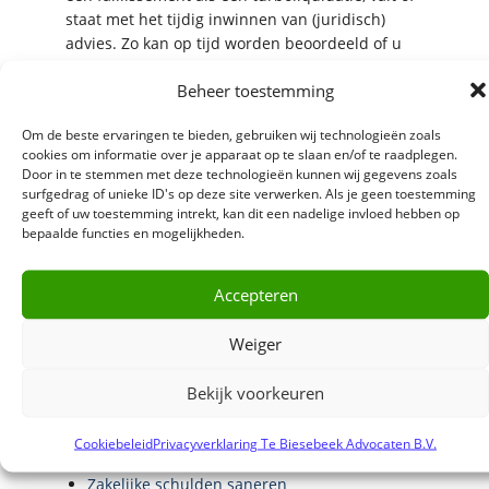
staat met het tijdig inwinnen van (juridisch)
advies. Zo kan op tijd worden beoordeeld of u
met uw onderneming door kunt gaan, dan wel of
Beheer toestemming
u hier een saneringstraject voor nodig heeft.
Indien deze opties niet meer mogelijk zijn en uw
Om de beste ervaringen te bieden, gebruiken wij technologieën zoals
onderneming niet levensvatbaar is, helpen wij u
cookies om informatie over je apparaat op te slaan en/of te raadplegen.
met een strategie om uw onderneming op de
Door in te stemmen met deze technologieën kunnen wij gegevens zoals
juiste wijze (en met de minste risico’s) af te
surfgedrag of unieke ID's op deze site verwerken. Als je geen toestemming
wikkelen. Bij Te Biesebeek
Advocaten in Zwolle
geeft of uw toestemming intrekt, kan dit een nadelige invloed hebben op
bepaalde functies en mogelijkheden.
kunnen wij u voorzien van een helder advies,
waardoor u weer vooruit kunt kijken. Ontzorgen
noemen wij dat. Bent u benieuwd wat wij voor u
Accepteren
of uw onderneming kunnen betekenen? Neem
dan vrijblijvend
contact
op met Harbert ter
Weiger
Horst.
Bekijk voorkeuren
Lees ook:
Cookiebeleid
Privacyverklaring Te Biesebeek Advocaten B.V.
Advies bedrijfsvoering: saneren of stoppen
Zakelijke schulden saneren