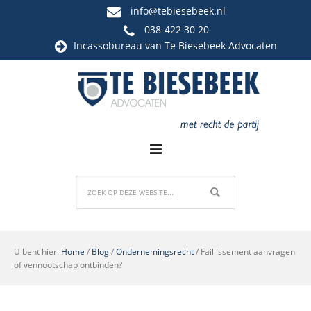
info@tebiesebeek.nl
038-422 30 20
Incassobureau
van Te Biesebeek Advocaten
U bent hier:
Home
/
Blog
/
Ondernemingsrecht
/
Faillissement aanvragen
of vennootschap ontbinden?