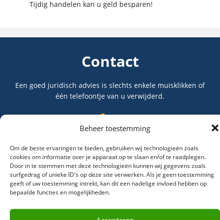
Tijdig handelen kan u geld besparen!
Contact
Een goed juridisch advies is slechts enkele muisklikken of
één telefoontje van u verwijderd.
Beheer toestemming
038-422 30 20
Om de beste ervaringen te bieden, gebruiken wij technologieën zoals
cookies om informatie over je apparaat op te slaan en/of te raadplegen.
Door in te stemmen met deze technologieën kunnen wij gegevens zoals
surfgedrag of unieke ID's op deze site verwerken. Als je geen toestemming
geeft of uw toestemming intrekt, kan dit een nadelige invloed hebben op
bepaalde functies en mogelijkheden.
info@tebiesebeek.nl
Accepteren