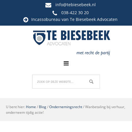
info@tebiesebeek.nl
038-422 30 20
Incassobureau
van Te Biesebeek Advocaten
U bent hier:
Home
/
Blog
/
Ondernemingsrecht
/
Wanbetaling bij verhuur,
onderneem tijdig actie!