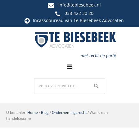
info@tebiesebeek.nl
038-422 30 20
Incassobureau
van Te Biesebeek Advocaten
U bent hier:
Home
/
Blog
/
Ondernemingsrecht
/
Wat is een
handelsnaam?