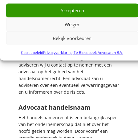
handelsnaam kiezen. Als eerste dient in het
Accepteren
handelsregister van de Kamer van Koophandel
te worden gecontroleerd of de gewenste naam
Weiger
al wordt gebruikt door een andere
onderneming. Vervolgens dient aanvullend
onderzoek te worden gedaan op internet,
Bekijk voorkeuren
domeinnamen, sociale media en eventueel
merkenregisters. Mocht de naam al door een
Cookiebeleid
Privacyverklaring Te Biesebeek Advocaten B.V.
andere onderneming worden gebruikt, dan
adviseren wij u contact op te nemen met een
advocaat op het gebied van het
handelsnamenrecht. Een advocaat kan u
adviseren over een eventueel verwarringsgevaar
en u informeren over de risico’s.
Advocaat handelsnaam
Het handelsnamenrecht is een belangrijk aspect
van het ondernemerschap dat niet over het
hoofd gezien mag worden. Door vooraf een
grondig onderzoek te doen, kunnen