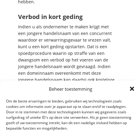
hebben.
Verbod in kort geding
Indien u als ondernemer te maken krijgt met
een jongere handelsnaam van een concurrent
waardoor er verwarringsgevaar te vrezen valt,
kunt u een kort geding opstarten. Dat is een
spoedprocedure waarin op straffe van een
dwangsom een verbod op het voeren van de
jongere handelsnaam wordt gevraagd. Indien
een domeinnaam overeenkomt met deze
jongere handelsnaam kan daarbij ook kosteloze
overdracht van de domeinnaam worden
Beheer toestemming
gevorderd.
Om de beste ervaringen te bieden, gebruiken wij technologieën zoals
cookies om informatie over je apparaat op te slaan en/of te raadplegen.
Hoe voorkom je een inbreuk op
Door in te stemmen met deze technologieën kunnen wij gegevens zoals
het handelsnamenrecht?
surfgedrag of unieke ID's op deze site verwerken. Als je geen toestemming
geeft of uw toestemming intrekt, kan dit een nadelige invloed hebben op
Voor startende ondernemers is het van belang
bepaalde functies en mogelijkheden.
om grondig onderzoek te doen voordat zij een