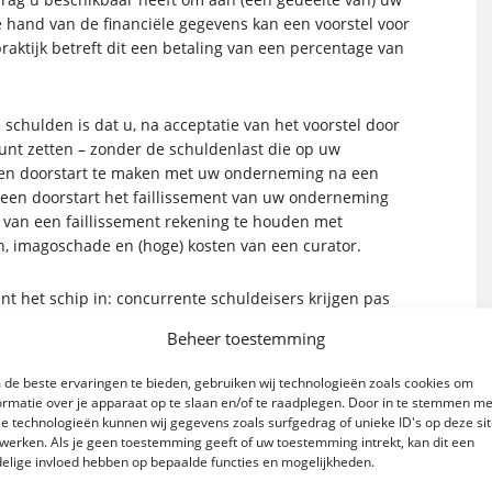
e hand van de financiële gegevens kan een voorstel voor
aktijk betreft dit een betaling van een percentage van
 schulden is dat u, na acceptatie van het voorstel door
unt zetten – zonder de schuldenlast die op uw
 een doorstart te maken met uw onderneming na een
t een doorstart het faillissement van uw onderneming
l van een faillissement rekening te houden met
, imagoschade en (hoge) kosten van een curator.
nt het schip in: concurrente schuldeisers krijgen pas
 de fiscus zijn voldaan, alsmede nadat de bank
Beheer toestemming
en. Voor veel schuldeisers blijft er bij een
huldeisers beter akkoord kunnen gaan met een
de beste ervaringen te bieden, gebruiken wij technologieën zoals cookies om
sers zijn gebaat bij voorkoming van een faillissement!
ormatie over je apparaat op te slaan en/of te raadplegen. Door in te stemmen me
e technologieën kunnen wij gegevens zoals surfgedrag of unieke ID's op deze si
werken. Als je geen toestemming geeft of uw toestemming intrekt, kan dit een
chulden
elige invloed hebben op bepaalde functies en mogelijkheden.
derneming voortzetten? Of wenst u vrijblijvend meer