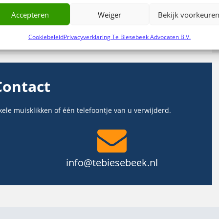
 van zakelijke schulden? Neem dan contact op met
Accepteren
Weiger
Bekijk voorkeure
ten in Zwolle
, specialist op het gebied van het saneren
Cookiebeleid
Privacyverklaring Te Biesebeek Advocaten B.V.
Contact
kele muisklikken of één telefoontje van u verwijderd.
info@tebiesebeek.nl