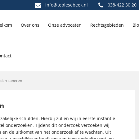
info@tebiesebeek.nl
038-422 30 20
elkom
Over ons
Onze advocaten
Rechtsgebieden
Bl
ontact
ulden saneren
en
kelijke schulden. Hierbij zullen wij in eerste instantie
el onderzoeken. Tijdens dit onderzoek verzoeken wij
 en de uitkomst van het onderzoek af te wachten. Uit
drag u beschikbaar heeft om aan (een gedeelte van) uw