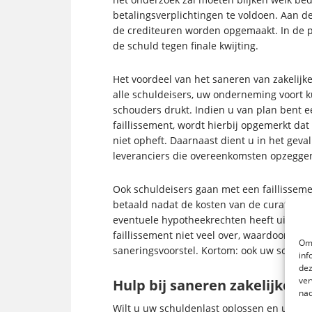
betalingsverplichtingen te voldoen. Aan d
de crediteuren worden opgemaakt. In de pr
de schuld tegen finale kwijting.
Het voordeel van het saneren van zakelijke
alle schuldeisers, uw onderneming voort k
schouders drukt. Indien u van plan bent
faillissement, wordt hierbij opgemerkt da
niet opheft. Daarnaast dient u in het geva
leveranciers die overeenkomsten opzeggen
Ook schuldeisers gaan met een faillisseme
betaald nadat de kosten van de curator en
eventuele hypotheekrechten heeft uitgewonn
faillissement niet veel over, waardoor sc
Om 
saneringsvoorstel. Kortom: ook uw schuldei
inf
dez
ver
Hulp bij saneren zakelijke s
nad
Wilt u uw schuldenlast oplossen en uw on