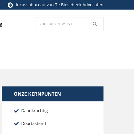
Incassobureau
van Te Biesebeek Advocaten
og
ONZE KERNPUNTEN
Daadkrachtig
Doortastend