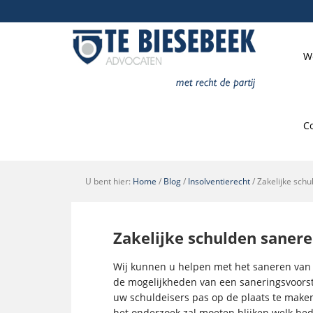
W
C
U bent hier:
Home
/
Blog
/
Insolventierecht
/
Zakelijke sch
Zakelijke schulden saner
Wij kunnen u helpen met het saneren van za
de mogelijkheden van een saneringsvoorst
uw schuldeisers pas op de plaats te maken
het onderzoek zal moeten blijken welk be