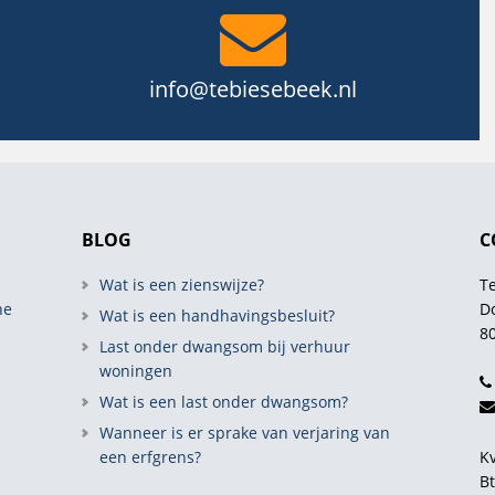
info@tebiesebeek.nl
BLOG
C
Wat is een zienswijze?
T
he
D
Wat is een handhavingsbesluit?
80
Last onder dwangsom bij verhuur
woningen
Wat is een last onder dwangsom?
,
Wanneer is er sprake van verjaring van
een erfgrens?
K
B