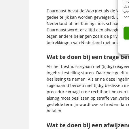
inf
dez
Daarnaast bevat de Woo (net als de Wob) 
ver
nad
gedeeltelijk kan worden geweigerd. Daarbij
Nederland of het Koningshuis schaadt of o
Daarnaast wordt er altijd een afweging 
tegen andere belangen zoals de privacy, d
betrekkingen van Nederland met andere l
Wat te doen bij een trage be
Als het bestuursorgaan niet (tijdig) rea
ingebrekestelling sturen. Daarmee geeft 
beslissing te nemen. Als er na deze ingebr
zogenaamd beroep niet tijdig beslissen in
procedure vraagt u de rechtbank om een 
alsnog moet beslissen op straffe van ver
gestelde termijn wordt overschreden dan
betalen.
Wat te doen bij een afwijzen