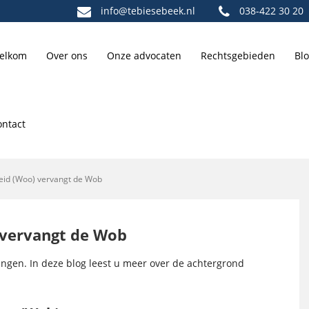
info@tebiesebeek.nl
038-422 30 20
elkom
Over ons
Onze advocaten
Rechtsgebieden
Bl
ontact
eid (Woo) vervangt de Wob
 vervangt de Wob
ngen. In deze blog leest u meer over de achtergrond