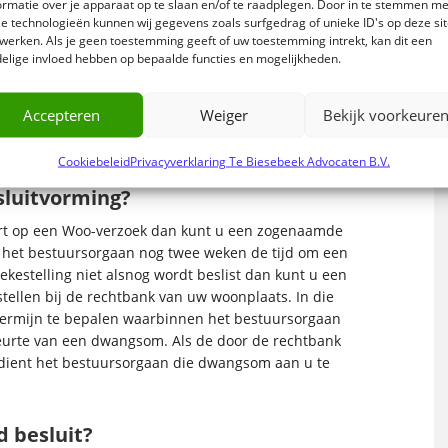
ormatie over je apparaat op te slaan en/of te raadplegen. Door in te stemmen me
e technologieën kunnen wij gegevens zoals surfgedrag of unieke ID's op deze si
regels op grond waarvan een verzoek geheel of
werken. Als je geen toestemming geeft of uw toestemming intrekt, kan dit een
elige invloed hebben op bepaalde functies en mogelijkheden.
 valt te denken aan informatie die de veiligheid van
m vertrouwelijke persoons- of bedrijfsgegevens.
gemaakt of het belang van openbaarmaking opweegt
Accepteren
Weiger
Bekijk voorkeure
e opsporing en vervolging van strafbare feiten en de
anden.
Cookiebeleid
Privacyverklaring Te Biesebeek Advocaten B.V.
sluitvorming?
geert op een Woo-verzoek dan kunt u een zogenaamde
u het bestuursorgaan nog twee weken de tijd om een
ekestelling niet alsnog wordt beslist dan kunt u een
stellen bij de rechtbank van uw woonplaats. In die
termijn te bepalen waarbinnen het bestuursorgaan
beurte van een dwangsom. Als de door de rechtbank
 dient het bestuursorgaan die dwangsom aan u te
d besluit?