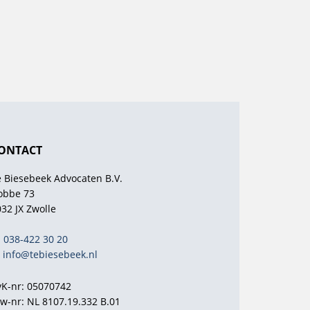
ONTACT
e Biesebeek Advocaten B.V.
obbe 73
32 JX Zwolle
038-422 30 20
info@tebiesebeek.nl
vK-nr: 05070742
tw-nr: NL 8107.19.332 B.01