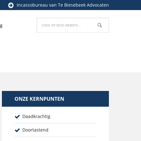
Incassobureau
van Te Biesebeek Advocaten
og
ONZE KERNPUNTEN
Daadkrachtig
Doortastend