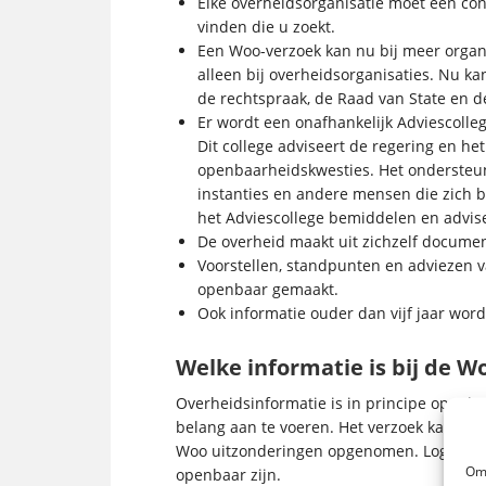
Elke overheidsorganisatie moet een con
vinden die u zoekt.
Een Woo-verzoek kan nu bij meer orga
alleen bij overheidsorganisaties. Nu k
de rechtspraak, de Raad van State en
Er wordt een onafhankelijk Adviescoll
Dit college adviseert de regering en h
openbaarheidskwesties. Het ondersteun
instanties en andere mensen die zich
het Adviescollege bemiddelen en advise
De overheid maakt uit zichzelf documen
Voorstellen, standpunten en adviezen
openbaar gemaakt.
Ook informatie ouder dan vijf jaar wor
Welke informatie is bij de 
Overheidsinformatie is in principe openba
belang aan te voeren. Het verzoek kan mond
Woo uitzonderingen opgenomen. Logischerw
Om 
openbaar zijn.