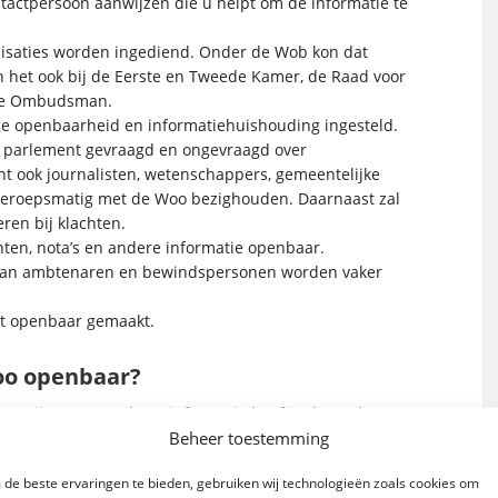
tactpersoon aanwijzen die u helpt om de informatie te
nisaties worden ingediend. Onder de Wob kon dat
an het ook bij de Eerste en Tweede Kamer, de Raad voor
 de Ombudsman.
ege openbaarheid en informatiehuishouding ingesteld.
et parlement gevraagd en ongevraagd over
t ook journalisten, wetenschappers, gemeentelijke
 beroepsmatig met de Woo bezighouden. Daarnaast zal
ren bij klachten.
ten, nota’s en andere informatie openbaar.
 van ambtenaren en bewindspersonen worden vaker
dt openbaar gemaakt.
Woo openbaar?
ar. Bij een verzoek om informatie hoef je dan ook geen
Beheer toestemming
eling of schriftelijk worden gedaan. Wel zijn er in de
ijs is de wet niet van toepassing op stukken die al
de beste ervaringen te bieden, gebruiken wij technologieën zoals cookies om