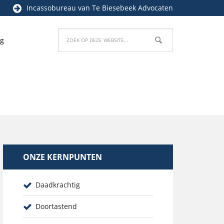
Incassobureau
van Te Biesebeek Advocaten
og
ONZE KERNPUNTEN
Daadkrachtig
Doortastend