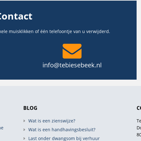
Contact
kele muisklikken of één telefoontje van u verwijderd.
info@tebiesebeek.nl
BLOG
C
Wat is een zienswijze?
T
he
D
Wat is een handhavingsbesluit?
80
Last onder dwangsom bij verhuur