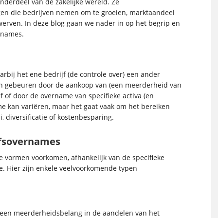
nderdeel van de zakelijke wereld. Ze
gen die bedrijven nemen om te groeien, marktaandeel
rwerven. In deze blog gaan we nader in op het begrip en
ernames.
rbij het ene bedrijf (de controle over) een ander
t kan gebeuren door de aankoop van (een meerderheid van
f of door de overname van specifieke activa (en
me kan variëren, maar het gaat vaak om het bereiken
, diversificatie of kostenbesparing.
jfsovernames
e vormen voorkomen, afhankelijk van de specifieke
ie. Hier zijn enkele veelvoorkomende typen
r een meerderheidsbelang in de aandelen van het