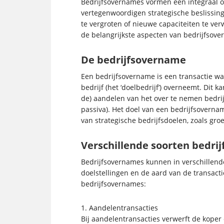
Bedrijfsovernames vormen een integraal o
vertegenwoordigen strategische beslissin
te vergroten of nieuwe capaciteiten te ve
de belangrijkste aspecten van bedrijfsov
De bedrijfsovername
Een bedrijfsovername is een transactie waa
bedrijf (het ‘doelbedrijf’) overneemt. Di
de) aandelen van het over te nemen bedrij
passiva). Het doel van een bedrijfsoverna
van strategische bedrijfsdoelen, zoals groei
Verschillende soorten bedri
Bedrijfsovernames kunnen in verschillend
doelstellingen en de aard van de transact
bedrijfsovernames:
1. Aandelentransacties
Bij aandelentransacties verwerft de kope