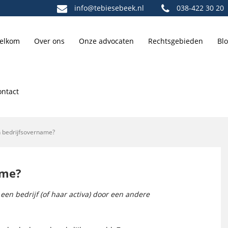
info@tebiesebeek.nl
038-422 30 20
elkom
Over ons
Onze advocaten
Rechtsgebieden
Bl
ontact
n bedrijfsovername?
ame?
en bedrijf (of haar activa) door een andere