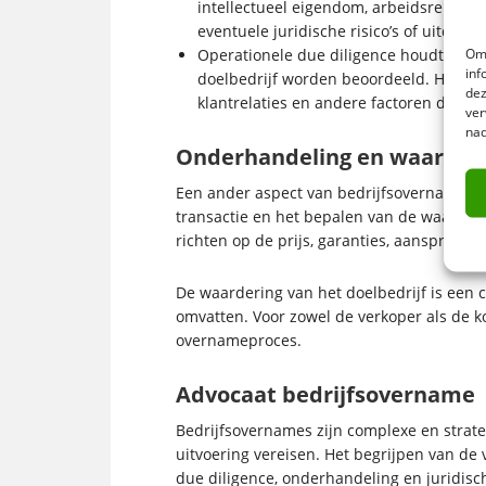
intellectueel eigendom, arbeidsrelaties
eventuele juridische risico’s of uitdagi
Om 
Operationele due diligence houdt in d
inf
doelbedrijf worden beoordeeld. Hierbij 
dez
klantrelaties en andere factoren die va
ver
nad
Onderhandeling en waarder
Een ander aspect van bedrijfsovernames 
transactie en het bepalen van de waarde 
richten op de prijs, garanties, aansprake
De waardering van het doelbedrijf is een
omvatten. Voor zowel de verkoper als de k
overnameproces.
Advocaat bedrijfsovername
Bedrijfsovernames zijn complexe en strate
uitvoering vereisen. Het begrijpen van de
due diligence, onderhandeling en juridisch