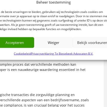
 en naleving van wet- en regelgeving. Het doel is om
Beheer toestemming
ngen aan het licht te brengen.
de beste ervaringen te bieden, gebruiken wij technologieën zoals cookies om
at de operationele processen en systemen van het
ormatie over je apparaat op te slaan en/of te raadplegen. Door in te stemmen me
wordt gekeken naar operationele efficiëntie,
e technologieën kunnen wij gegevens zoals surfgedrag of unieke ID's op deze si
n invloed kunnen zijn op de bedrijfsvoering.
werken. Als je geen toestemming geeft of uw toestemming intrekt, kan dit een
elige invloed hebben op bepaalde functies en mogelijkheden.
ing
Accepteren
Weiger
Bekijk voorkeure
is het onderhandelen over de voorwaarden van de
van het doelbedrijf. Onderhandelingen kunnen zich
lijkheden en andere contractuele voorwaarden.
Cookiebeleid
Privacyverklaring Te Biesebeek Advocaten B.V.
 complex proces dat verschillende methoden kan
oper is een nauwkeurige waardering essentieel in het
gische transacties die zorgvuldige planning en
 verschillende aspecten van een bedrijfsovername, zoals
e compliance, is van cruciaal belang voor het succes