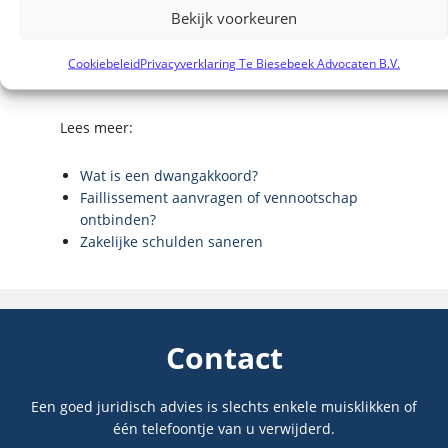
Advocaten in Zwolle
. Onze advocaten hebben
Bekijk voorkeuren
jarenlange ervaring en kunnen u voorzien van
een helder advies en een daadkrachtige
Cookiebeleid
Privacyverklaring Te Biesebeek Advocaten B.V.
strategie.
Lees meer:
Wat is een dwangakkoord?
Faillissement aanvragen of vennootschap
ontbinden?
Zakelijke schulden saneren
Contact
Een goed juridisch advies is slechts enkele muisklikken of
één telefoontje van u verwijderd.