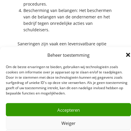
procedures.
Bescherming van belangen: Het beschermen
van de belangen van de ondernemer en het
bedrijf tegen onredelijke acties van
schuldeisers.
Saneringen zijn vaak een levensvatbare optie
voor ondernemers die te maken hebben met
Beheer toestemming
financiële problemen. Door het herstructureren
van schulden en het waarborgen van de
Om de beste ervaringen te bieden, gebruiken wij technologieën zoals
continuïteit van de onderneming, kunnen
cookies om informatie over je apparaat op te slaan en/of te raadplegen.
saneringen bedrijven een tweede kans bieden.
Door in te stemmen met deze technologieën kunnen wij gegevens zoals
Het is echter van cruciaal belang om juridisch
surfgedrag of unieke ID's op deze site verwerken. Als je geen toestemming
geeft of uw toestemming intrekt, kan dit een nadelige invloed hebben op
advies in te winnen en de juiste juridische
bepaalde functies en mogelijkheden.
stappen te nemen om een succesvolle sanering
te realiseren.
Accepteren
Als uw bedrijf te maken heeft met financiële
problemen, neem dan vrijblijvend
contact
op
Weiger
met een van de specialisten van Te Biesebeek