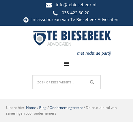
info@tebiesebeek.nl
038-422 30 20
Incassobureau
van Te Biesebeek Advocaten
U bent hier:
Home
/
Blog
/
Ondernemingsrecht
/
De cruciale rol van
saneringen voor ondernemers