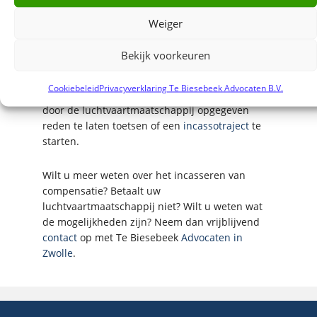
een vertraging of annulering van een vlucht
door een buitengewone omstandigheid is
Weiger
veroorzaakt. De luchtvaartmaatschappijen
proberen op deze wijze de verplichting tot
Bekijk voorkeuren
betaling van compensatie te omzeilen. Indien de
luchtvaartmaatschappij weigert om de
Cookiebeleid
Privacyverklaring Te Biesebeek Advocaten B.V.
compensatie te voldoen, is het verstandig de
door de luchtvaartmaatschappij opgegeven
reden te laten toetsen of een
incassotraject
te
starten.
Wilt u meer weten over het incasseren van
compensatie? Betaalt uw
luchtvaartmaatschappij niet? Wilt u weten wat
de mogelijkheden zijn? Neem dan vrijblijvend
contact
op met Te Biesebeek
Advocaten in
Zwolle
.