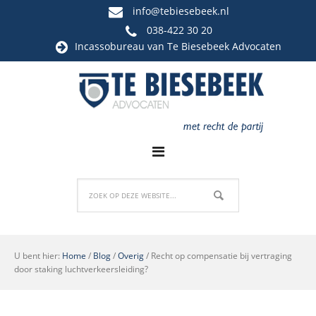
info@tebiesebeek.nl
038-422 30 20
Incassobureau
van Te Biesebeek Advocaten
U bent hier:
Home
/
Blog
/
Overig
/
Recht op compensatie bij vertraging
door staking luchtverkeersleiding?