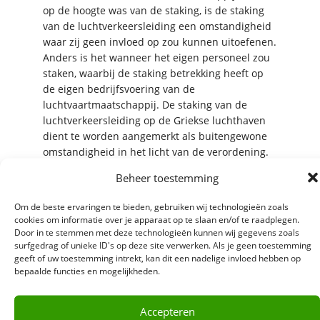
op de hoogte was van de staking, is de staking
van de luchtverkeersleiding een omstandigheid
waar zij geen invloed op zou kunnen uitoefenen.
Anders is het wanneer het eigen personeel zou
staken, waarbij de staking betrekking heeft op
de eigen bedrijfsvoering van de
luchtvaartmaatschappij. De staking van de
luchtverkeersleiding op de Griekse luchthaven
dient te worden aangemerkt als buitengewone
omstandigheid in het licht van de verordening.
Daarnaast heeft de luchtvaartmaatschappij de
Beheer toestemming
passagiers per SMS op de hoogte gesteld van de
situatie en vervoer naar een andere luchthaven
Om de beste ervaringen te bieden, gebruiken wij technologieën zoals
geregeld. De kantonrechter wijst de vordering
cookies om informatie over je apparaat op te slaan en/of te raadplegen.
van de passagiers af.
Door in te stemmen met deze technologieën kunnen wij gegevens zoals
surfgedrag of unieke ID's op deze site verwerken. Als je geen toestemming
geeft of uw toestemming intrekt, kan dit een nadelige invloed hebben op
Incasseren compensatie
bepaalde functies en mogelijkheden.
Het komt nog al eens voor dat een
luchtvaartmaatschappij ten onrechte stelt dat
Accepteren