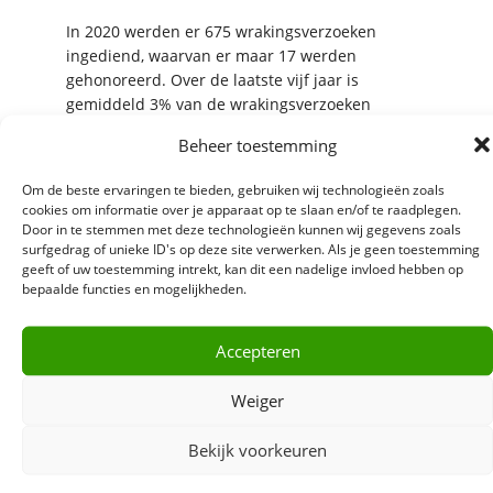
In 2020 werden er 675 wrakingsverzoeken
ingediend, waarvan er maar 17 werden
gehonoreerd. Over de laatste vijf jaar is
gemiddeld 3% van de wrakingsverzoeken
toegewezen (bron: jaarverslag De Rechtspraak
Beheer toestemming
2020, pagina 66). Uit deze cijfers volgt dus dat
het succesvol wraken van een rechter erg lastig
Om de beste ervaringen te bieden, gebruiken wij technologieën zoals
is.
cookies om informatie over je apparaat op te slaan en/of te raadplegen.
Door in te stemmen met deze technologieën kunnen wij gegevens zoals
surfgedrag of unieke ID's op deze site verwerken. Als je geen toestemming
Onafhankelijk en eerlijk proces
geeft of uw toestemming intrekt, kan dit een nadelige invloed hebben op
bepaalde functies en mogelijkheden.
De advocaten van Te Biesebeek
Advocaten in
Zwolle
zetten zich maximaal in voor uw
belangen en houden daarbij scherp in de gaten
Accepteren
of uw procedure onafhankelijk en eerlijk
verloopt. Mocht u vragen hebben of behoefte
Weiger
hebben aan advies op dit gebied, neem dan
vrijblijvend
contact
op met een van onze
Bekijk voorkeuren
advocaten.