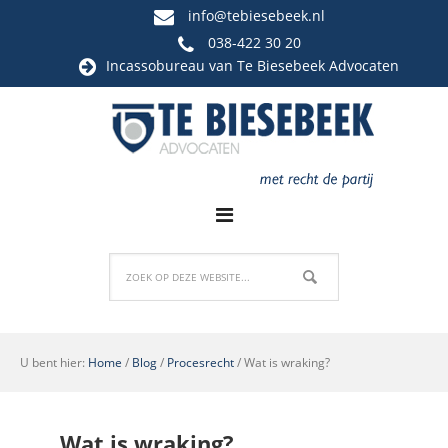
info@tebiesebeek.nl
038-422 30 20
Incassobureau
van Te Biesebeek Advocaten
U bent hier:
Home
/
Blog
/
Procesrecht
/
Wat is wraking?
Wat is wraking?