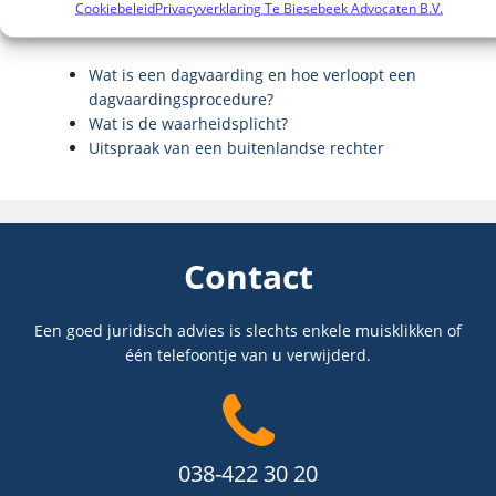
Cookiebeleid
Privacyverklaring Te Biesebeek Advocaten B.V.
Lees ook:
Wat is een dagvaarding en hoe verloopt een
dagvaardingsprocedure?
Wat is de waarheidsplicht?
Uitspraak van een buitenlandse rechter
Contact
Een goed juridisch advies is slechts enkele muisklikken of
één telefoontje van u verwijderd.
038-422 30 20