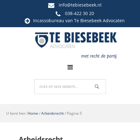
info@tebiesebeek.nl
038-422 30 20
Incassobureau
van Te Biesebeek Advocaten
U bent hier:
Home
/
Arbeidsrecht
/
Pagina 5
Arbeidsrecht