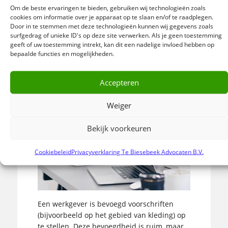
Om de beste ervaringen te bieden, gebruiken wij technologieën zoals
worden een aantal van de wijzigingen
cookies om informatie over je apparaat op te slaan en/of te raadplegen.
uitgelicht.
Door in te stemmen met deze technologieën kunnen wij gegevens zoals
surfgedrag of unieke ID's op deze site verwerken. Als je geen toestemming
geeft of uw toestemming intrekt, kan dit een nadelige invloed hebben op
Lees meer »
bepaalde functies en mogelijkheden.
Accepteren
Weiger
De instructiebevoegdheid van
een werkgever
Bekijk voorkeuren
Cookiebeleid
Privacyverklaring Te Biesebeek Advocaten B.V.
Een werkgever is bevoegd voorschriften
(bijvoorbeeld op het gebied van kleding) op
te stellen. Deze bevoegdheid is ruim, maar