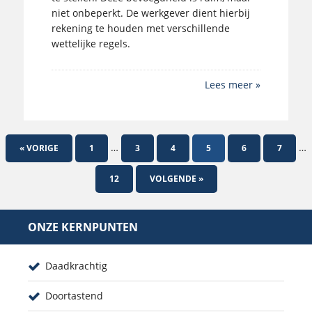
niet onbeperkt. De werkgever dient hierbij
rekening te houden met verschillende
wettelijke regels.
Lees meer »
…
…
« VORIGE
1
3
4
5
6
7
12
VOLGENDE »
ONZE KERNPUNTEN
Daadkrachtig
Doortastend